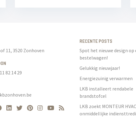
RECENTE POSTS
of 11, 3520 Zonhoven
Spot het nieuwe design op
bestelwagen!
OON
Gelukkig nieuwjaar!
11 82 14 29
Energiezuinig verwarmen
LKB installeert rendabele
lkbzonhoven.be
brandstofcel
LKB zoekt MONTEUR HVAC
onmiddellijke indiensttred