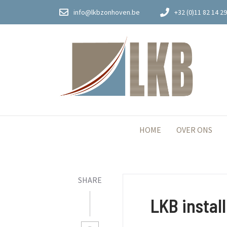
info@lkbzonhoven.be
+32 (0)11 82 14 29
HOME
OVER ONS
SHARE
LKB instal