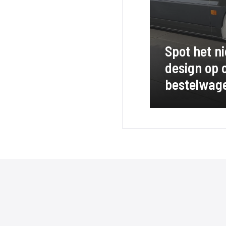
Spot het n
design op 
bestelwag