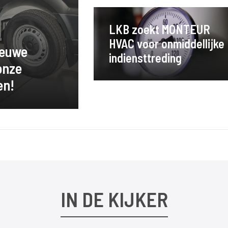
LKB zoekt MONTEUR
HVAC voor onmiddellijke
ieuwe
indiensttreding
onze
en!
IN DE KIJKER