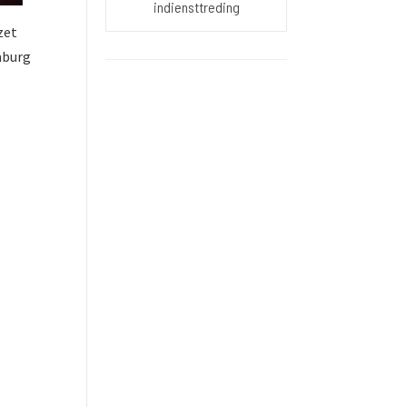
indiensttreding
zet
imburg